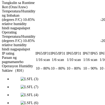
Tungkulin sa Runtime
Ikot (Oras/Araw)
Temperatura/Humidity
ng Imbakan
(degrees F/C) 10-85%
-20
relative humidity
hindi nagpapalapot
Operating
Temperatura/Humidity
(degrees F/C) 10-85%
-20
relative humidity
hindi nagpapalapot
IP rating
IP65/IP31
IP65/IP31
IP65/IP31
IP67/IP65
IP6
Paraan ng
1/16 scan
1/6 scan
1/10 scan
1/16 scan
1/1
pagmamaneho
Operasyon Humidity
10 – 80%
10 – 80%
10 – 80%
10 – 90%
10 
Saklaw（RH）