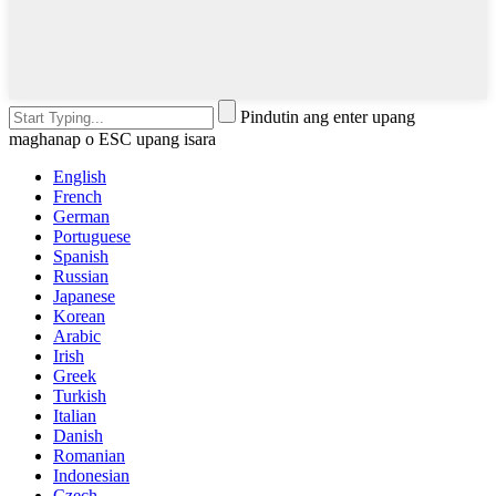
Pindutin ang enter upang
maghanap o ESC upang isara
English
French
German
Portuguese
Spanish
Russian
Japanese
Korean
Arabic
Irish
Greek
Turkish
Italian
Danish
Romanian
Indonesian
Czech