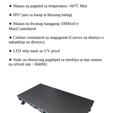
★ Mataas na pagtutol sa temperatura <60℃ Max
★ IP67 para sa harap at likurang bahagi
★ Mataas na liwanag hanggang 10000cd/㎡
Max(Customized
★ Cabinet customized ay magagamit (Convex na disenyo o
nakatiklop na disenyo)
★ LED strip mask ay UV proof
★ Static na disenyong pagtitipid sa enerhiya at mas mataas
na refresh rate >3840Hz