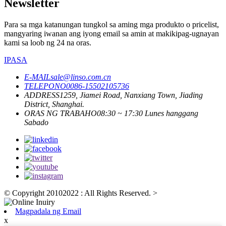
Newsletter
Para sa mga katanungan tungkol sa aming mga produkto o pricelist,
mangyaring iwanan ang iyong email sa amin at makikipag-ugnayan
kami sa loob ng 24 na oras.
IPASA
E-MAIL
sale@linso.com.cn
TELEPONO
0086-15502105736
ADDRESS
1259, Jiamei Road, Nanxiang Town, Jiading
District, Shanghai.
ORAS NG TRABAHO
08:30 ~ 17:30 Lunes hanggang
Sabado
© Copyright 20102022 : All Rights Reserved.
>
Magpadala ng Email
x