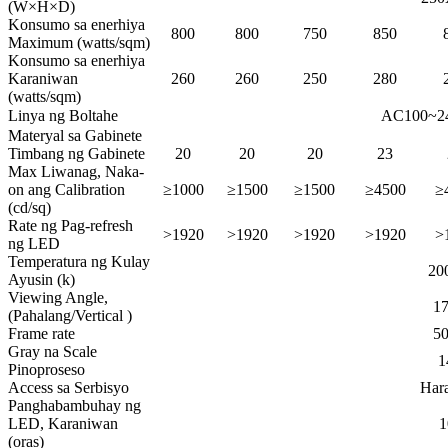
(W×H×D)
Konsumo sa enerhiya
800
800
750
850
Maximum (watts/sqm)
Konsumo sa enerhiya
Karaniwan
260
260
250
280
(watts/sqm)
Linya ng Boltahe
AC100~2
Materyal sa Gabinete
Timbang ng Gabinete
20
20
20
23
Max Liwanag,
Naka-
on ang Calibration
≥1000
≥1500
≥1500
≥4500
≥
(cd/sq)
Rate ng Pag-refresh
>1920
>1920
>1920
>1920
>
ng LED
Temperatura ng Kulay
20
Ayusin (k)
Viewing Angle,
17
(Pahalang/Vertical )
Frame rate
5
Gray na Scale
1
Pinoproseso
Access sa Serbisyo
Hara
Panghabambuhay ng
LED,
Karaniwan
1
(oras)