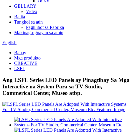
OO-V
GELLARY
Video
Balita
Tungkol sa atin
Paglilibot sa Pabrika
Makipag-ugnayan sa amin
English
Bahay
Mga produkto
CREATIVE
LSFL
Ang LSFL Series LED Panels ay Pinagtibay Sa Mga
Interactive na System Para sa TV Studio,
Commerical Center, Museo atbp.