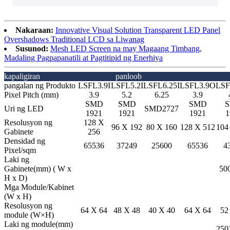
Nakaraan:
Innovative Visual Solution Transparent LED Panel
Overshadows Traditional LCD sa Liwanag
Susunod:
Mesh LED Screen na may Magaang Timbang,
Madaling Pagpapanatili at Pagtitipid ng Enerhiya
kapaligiran
panloob
pangalan ng Produkto
LSFL3.9I
LSFL5.2I
LSFL6.25I
LSFL3.9O
LSF
Pixel Pitch (mm)
3.9
5.2
6.25
3.9
SMD
SMD
SMD
Uri ng LED
SMD2727
1921
1921
1921
1
Resolusyon ng
128 X
96 X 192
80 X 160
128 X 512
104
Gabinete
256
Densidad ng
65536
37249
25600
65536
4
Pixel/sqm
Laki ng
Gabinete(mm)
( W x
50
H x D)
Mga Module/Kabinet
(W x H)
Resolusyon ng
64 X 64
48 X 48
40 X 40
64 X 64
52
module
(W×H)
Laki ng module(mm)
250