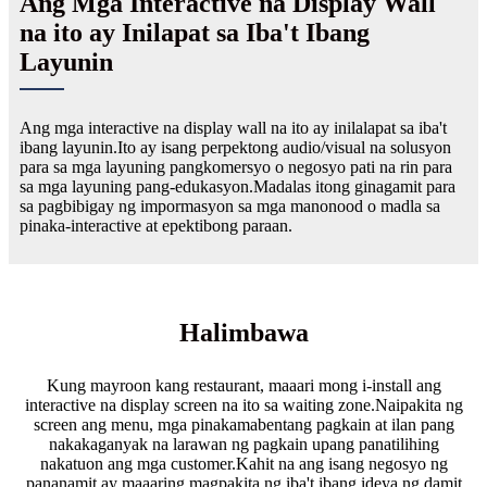
Ang Mga Interactive na Display Wall
na ito ay Inilapat sa Iba't Ibang
Layunin
Ang mga interactive na display wall na ito ay inilalapat sa iba't
ibang layunin.Ito ay isang perpektong audio/visual na solusyon
para sa mga layuning pangkomersyo o negosyo pati na rin para
sa mga layuning pang-edukasyon.Madalas itong ginagamit para
sa pagbibigay ng impormasyon sa mga manonood o madla sa
pinaka-interactive at epektibong paraan.
Halimbawa
Kung mayroon kang restaurant, maaari mong i-install ang
interactive na display screen na ito sa waiting zone.Naipakita ng
screen ang menu, mga pinakamabentang pagkain at ilan pang
nakakaganyak na larawan ng pagkain upang panatilihing
nakatuon ang mga customer.Kahit na ang isang negosyo ng
pananamit ay maaaring magpakita ng iba't ibang ideya ng damit