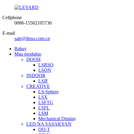
Cellphone
0086-15502105736
E-mail
sale@linso.com.cn
Bahay
Mga produkto
DOOH
LSRSO
LSON
INDOOR
LSIF
CREATIVE
LS-Sphere
LSX
LSFTG
LSFL
LSM
Mechanical Display
LED NA SASAKYAN
OO-T