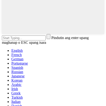
Pindutin ang enter upang
maghanap o ESC upang isara
English
French
German
Portuguese
Spanish
Russian
Japanese
Korean
Arabic
Irish
Greek
Turkish
Italian
Danish