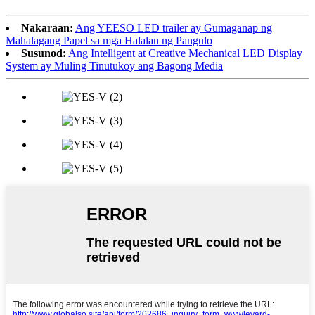
Nakaraan:
Ang YEESO LED trailer ay Gumaganap ng
Mahalagang Papel sa mga Halalan ng Pangulo
Susunod:
Ang Intelligent at Creative Mechanical LED Display
System ay Muling Tinutukoy ang Bagong Media