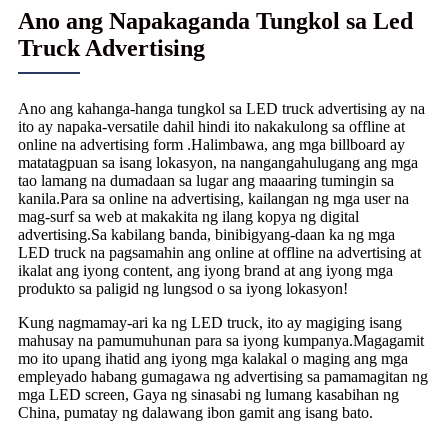
Ano ang Napakaganda Tungkol sa Led
Truck Advertising
Ano ang kahanga-hanga tungkol sa LED truck advertising ay na
ito ay napaka-versatile dahil hindi ito nakakulong sa offline at
online na advertising form .Halimbawa, ang mga billboard ay
matatagpuan sa isang lokasyon, na nangangahulugang ang mga
tao lamang na dumadaan sa lugar ang maaaring tumingin sa
kanila.Para sa online na advertising, kailangan ng mga user na
mag-surf sa web at makakita ng ilang kopya ng digital
advertising.Sa kabilang banda, binibigyang-daan ka ng mga
LED truck na pagsamahin ang online at offline na advertising at
ikalat ang iyong content, ang iyong brand at ang iyong mga
produkto sa paligid ng lungsod o sa iyong lokasyon!
Kung nagmamay-ari ka ng LED truck, ito ay magiging isang
mahusay na pamumuhunan para sa iyong kumpanya.Magagamit
mo ito upang ihatid ang iyong mga kalakal o maging ang mga
empleyado habang gumagawa ng advertising sa pamamagitan ng
mga LED screen, Gaya ng sinasabi ng lumang kasabihan ng
China, pumatay ng dalawang ibon gamit ang isang bato.