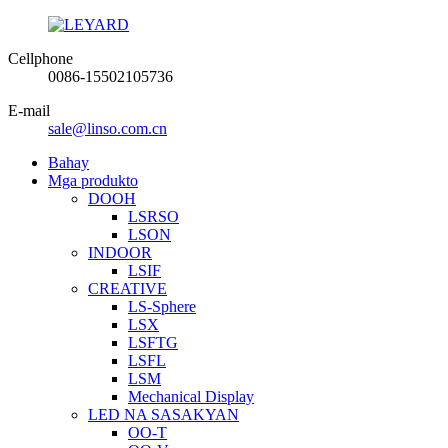
Cellphone
0086-15502105736
E-mail
sale@linso.com.cn
Bahay
Mga produkto
DOOH
LSRSO
LSON
INDOOR
LSIF
CREATIVE
LS-Sphere
LSX
LSFTG
LSFL
LSM
Mechanical Display
LED NA SASAKYAN
OO-T