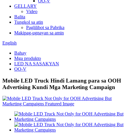
OO-V
GELLARY
Video
Balita
Tungkol sa atin
Paglilibot sa Pabrika
Makipag-ugnayan sa amin
English
Bahay
Mga produkto
LED NA SASAKYAN
OO-V
Mobile LED Truck Hindi Lamang para sa OOH
Advertising Kundi Mga Marketing Campaign