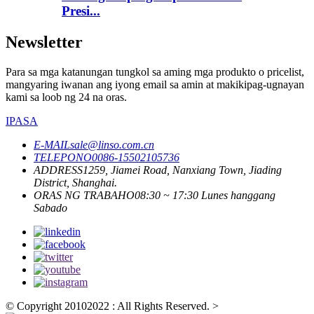
Presi...
Newsletter
Para sa mga katanungan tungkol sa aming mga produkto o pricelist,
mangyaring iwanan ang iyong email sa amin at makikipag-ugnayan
kami sa loob ng 24 na oras.
IPASA
E-MAIL
sale@linso.com.cn
TELEPONO
0086-15502105736
ADDRESS
1259, Jiamei Road, Nanxiang Town, Jiading
District, Shanghai.
ORAS NG TRABAHO
08:30 ~ 17:30 Lunes hanggang
Sabado
© Copyright 20102022 : All Rights Reserved.
>